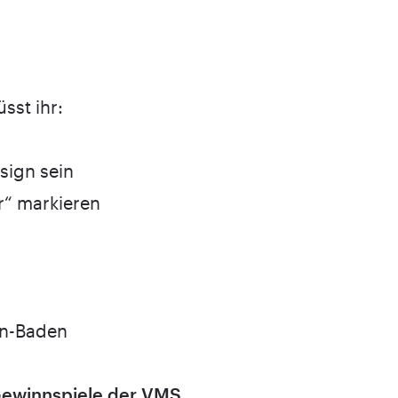
sst ihr:
sign
sein
r“ markieren
den-Baden
ewinnspiele der VMS