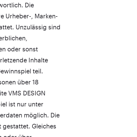
ortlich. Die
e Urheber-, Marken-
attet. Unzulässig sind
erblichen,
hen oder sonst
letzende Inhalte
winnspiel teil.
rsonen über 18
Seite VMS DESIGN
l ist nur unter
merdaten möglich. Die
 gestattet. Gleiches